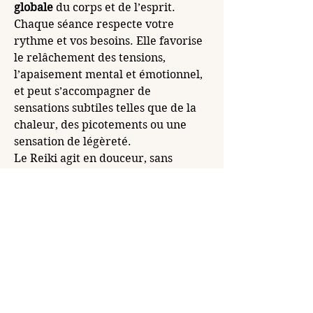
globale
 du corps et de l’esprit.
Chaque séance respecte votre 
rythme et vos besoins. Elle favorise 
le relâchement des tensions, 
l’apaisement mental et émotionnel, 
et peut s’accompagner de 
sensations subtiles telles que de la 
chaleur, des picotements ou une 
sensation de légèreté.
Le Reiki agit en douceur, sans 
forcer, pour 
accompagner les 
capacités naturelles 
d’autorégulation
 et soutenir votre 
bien-être au quotidien.
Précédent
Suivant